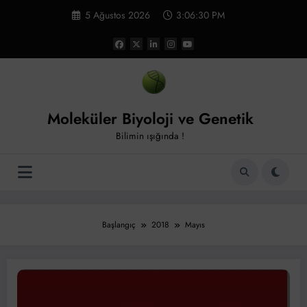
İçeriğe
5 Ağustos 2026
3:06:31 PM
atla
Moleküler Biyoloji ve Genetik
Bilimin ışığında !
Başlangıç
2018
Mayıs