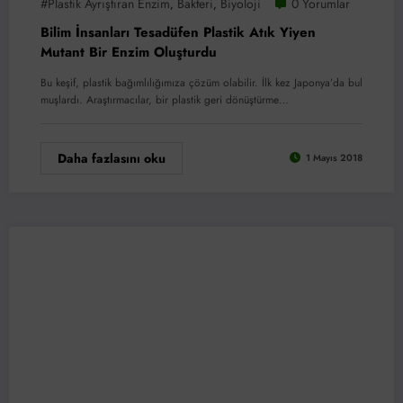
#plastik Ayrıştıran Enzim
Bakteri
Biyoloji
0 Yorumlar
,
,
Bilim İnsanları Tesadüfen Plastik Atık Yiyen
Mutant Bir Enzim Oluşturdu
Bu keşif, plastik bağımlılığımıza çözüm olabilir. İlk kez Japonya’da bul
muşlardı. Araştırmacılar, bir plastik geri dönüştürme…
Daha fazlasını oku
1 Mayıs 2018