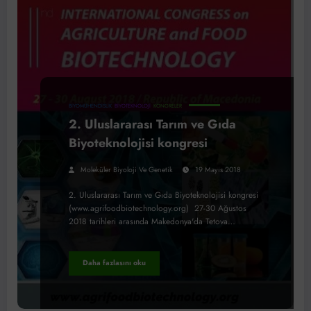
BIYOMÜHENDISLIK
BIYOTEKNOLOJI
KONGRELER
2. Uluslararası Tarım ve Gıda
Biyoteknolojisi kongresi
Moleküler Biyoloji Ve Genetik
19 Mayıs 2018
2. Uluslararası Tarım ve Gıda Biyoteknolojisi kongresi
(www.agrifoodbiotechnology.org) 27-30 Ağustos
2018 tarihleri arasında Makedonya'da Tetova…
Daha fazlasını oku