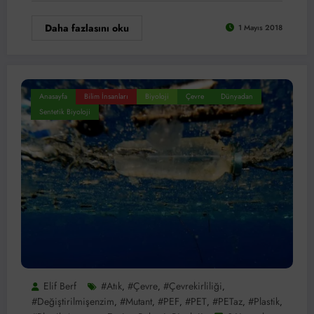
Daha fazlasını oku
1 Mayıs 2018
Anasayfa
Bilim İnsanları
Biyoloji
Çevre
Dünyadan
Sentetik Biyoloji
Elif Berf
#atık
#çevre
#çevrekirliliği
,
,
,
#değiştirilmişenzim
#mutant
#PEF
#PET
#PETaz
#plastik
,
,
,
,
,
,