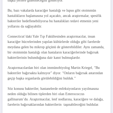
başka yerlere gidebileceğini gösteriyor.
Bu, bazı vakalarda karaciğer hastalığı ve lupus gibi otoimmün
hastalıkların başlamasına yol açacaktı, ancak araştırmalar, spesifik
bakteriler hedeflenebiliyorsa bu hastalıkları tedavi etmenin yeni
yollarını da sağlayabilir.
Connecticut’daki Yale Tıp Fakültesinden araştırmacılar, insan
karaciğer hücrelerinden yapılan kültürlerde olduğu gibi farelerde
meydana gelen bu mikrop göçünü de gösterebildiler. Aynı zamanda,
bir otoimmün hastalığı olan hastaların karaciğerlerinde bağırsak
bakterilerinin bulunduğuna dair kanıt bulmuşlardır.
Araştırmacılardan biri olan immünobiyolog Martin Kriegel, “Bu
bakteriler bağırsakta kalmıyor” diyor. “Onların bağırsak astarından
geçip başka organlarda görülebildiğini bulduk.”
Söz konusu bakteriler, hastanelerde enfeksiyonların yayılmasına
neden olduğu bilinen tiplerden biri olan Enterococcus
gallinarum’du. Araştırmacılar, lenf nodlarına, karaciğere ve dalağa,
farelerin bağırsaklarından bakterilerin taşınabileceğini buldular.