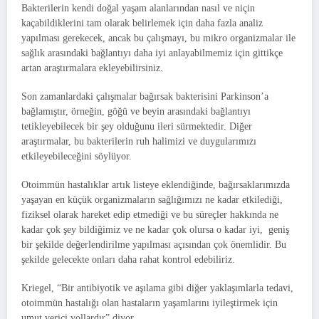
Bakterilerin kendi doğal yaşam alanlarından nasıl ve niçin
kaçabildiklerini tam olarak belirlemek için daha fazla analiz
yapılması gerekecek, ancak bu çalışmayı, bu mikro organizmalar ile
sağlık arasındaki bağlantıyı daha iyi anlayabilmemiz için gittikçe
artan araştırmalara ekleyebilirsiniz.
Son zamanlardaki çalışmalar bağırsak bakterisini Parkinson’a
bağlamıştır, örneğin, göğü ve beyin arasındaki bağlantıyı
tetikleyebilecek bir şey olduğunu ileri sürmektedir. Diğer
araştırmalar, bu bakterilerin ruh halimizi ve duygularımızı
etkileyebileceğini söylüyor.
Otoimmün hastalıklar artık listeye eklendiğinde, bağırsaklarımızda
yaşayan en küçük organizmaların sağlığımızı ne kadar etkilediği,
fiziksel olarak hareket edip etmediği ve bu süreçler hakkında ne
kadar çok şey bildiğimiz ve ne kadar çok olursa o kadar iyi, geniş
bir şekilde değerlendirilme yapılması açısından çok önemlidir. Bu
şekilde gelecekte onları daha rahat kontrol edebiliriz.
Kriegel, “Bir antibiyotik ve aşılama gibi diğer yaklaşımlarla tedavi,
otoimmün hastalığı olan hastaların yaşamlarını iyileştirmek için
umut verici yollardır” diyor.