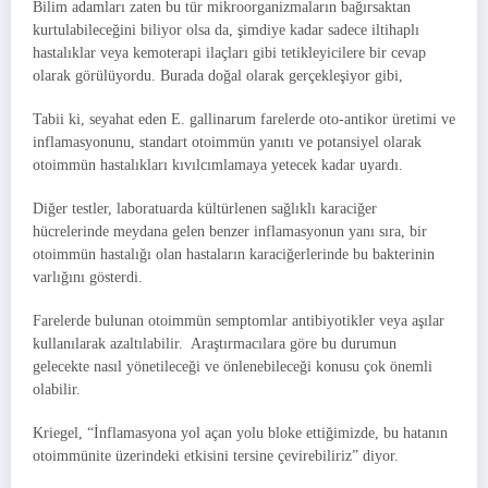
Bilim adamları zaten bu tür mikroorganizmaların bağırsaktan
kurtulabileceğini biliyor olsa da, şimdiye kadar sadece iltihaplı
hastalıklar veya kemoterapi ilaçları gibi tetikleyicilere bir cevap
olarak görülüyordu. Burada doğal olarak gerçekleşiyor gibi,
Tabii ki, seyahat eden E. gallinarum farelerde oto-antikor üretimi ve
inflamasyonunu, standart otoimmün yanıtı ve potansiyel olarak
otoimmün hastalıkları kıvılcımlamaya yetecek kadar uyardı.
Diğer testler, laboratuarda kültürlenen sağlıklı karaciğer
hücrelerinde meydana gelen benzer inflamasyonun yanı sıra, bir
otoimmün hastalığı olan hastaların karaciğerlerinde bu bakterinin
varlığını gösterdi.
Farelerde bulunan otoimmün semptomlar antibiyotikler veya aşılar
kullanılarak azaltılabilir. Araştırmacılara göre bu durumun
gelecekte nasıl yönetileceği ve önlenebileceği konusu çok önemli
olabilir.
Kriegel, “İnflamasyona yol açan yolu bloke ettiğimizde, bu hatanın
otoimmünite üzerindeki etkisini tersine çevirebiliriz” diyor.