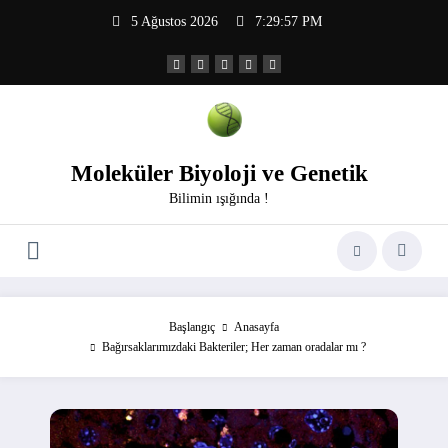
İçeriğe
5 Ağustos 2026
7:29:58 PM
atla
Moleküler Biyoloji ve Genetik
Bilimin ışığında !
Başlangıç
Anasayfa
Bağırsaklarımızdaki Bakteriler; Her zaman oradalar mı ?