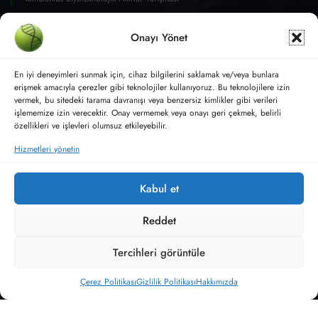
Onayı Yönet
En iyi deneyimleri sunmak için, cihaz bilgilerini saklamak ve/veya bunlara
erişmek amacıyla çerezler gibi teknolojiler kullanıyoruz. Bu teknolojilere izin
vermek, bu sitedeki tarama davranışı veya benzersiz kimlikler gibi verileri
işlememize izin verecektir. Onay vermemek veya onayı geri çekmek, belirli
özellikleri ve işlevleri olumsuz etkileyebilir.
Hizmetleri yönetin
Kabul et
Moleküler Biyoloji ve Genetik
Reddet
Instagram
YouTube
LinkedIn
X
Tercihleri görüntüle
Çerez Politikası
Gizlilik Politikası
Hakkımızda
Facebook
Twitter
instagram
YouTube
Google
Destek ol !