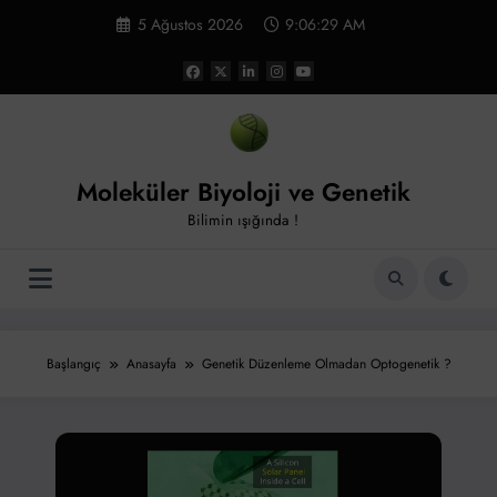
İçeriğe
5 Ağustos 2026
9:06:30 AM
atla
Moleküler Biyoloji ve Genetik
Bilimin ışığında !
Başlangıç
Anasayfa
Genetik Düzenleme Olmadan Optogenetik ?