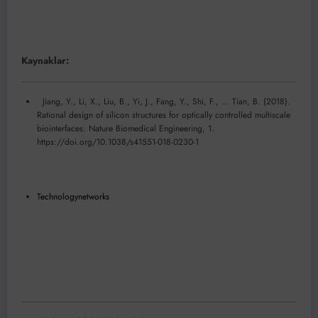
Kaynaklar:
Jiang, Y., Li, X., Liu, B., Yi, J., Fang, Y., Shi, F., … Tian, B. (2018).
Rational design of silicon structures for optically controlled multiscale
biointerfaces. Nature Biomedical Engineering, 1.
https://doi.org/10.1038/s41551-018-0230-1
Technologynetworks