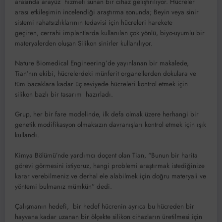
arasında arayüz hizmeti sunan bir cihaz geliştiriliyor. Hücreler
arası etkileşimin incelendiği araştırma sonunda; Beyin veya sinir
sistemi rahatsızlıklarının tedavisi için hücreleri harekete
geçiren, cerrahi implantlarda kullanılan çok yönlü, biyo-uyumlu bir
materyalerden oluşan Silikon sinirler kullanılıyor.
Nature Biomedical Engineering’de yayınlanan bir makalede,
Tian’nın ekibi, hücrelerdeki münferit organellerden dokulara ve
tüm bacaklara kadar üç seviyede hücreleri kontrol etmek için
silikon bazlı bir tasarım hazırladı.
Grup, her bir fare modelinde, ilk defa olmak üzere herhangi bir
genetik modifikasyon olmaksızın davranışları kontrol etmek için ışık
kullandı.
Kimya Bölümü’nde yardımcı doçent olan Tian, “Bunun bir harita
görevi görmesini istiyoruz, hangi problemi araştırmak istediğinize
karar verebilmeniz ve derhal ele alabilmek için doğru materyali ve
yöntemi bulmanız mümkün” dedi.
Çalışmanın hedefi, bir hedef hücrenin ayrıca bu hücreden bir
hayvana kadar uzanan bir ölçekte silikon cihazların üretilmesi için