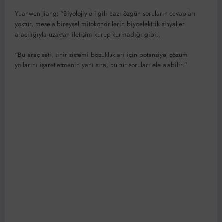
Yuanwen Jiang; “Biyolojiyle ilgili bazı özgün soruların cevapları
yoktur, mesela bireysel mitokondrilerin biyoelektrik sinyaller
aracılığıyla uzaktan iletişim kurup kurmadığı gibi.,
“Bu araç seti, sinir sistemi bozuklukları için potansiyel çözüm
yollarını işaret etmenin yanı sıra, bu tür soruları ele alabilir.”