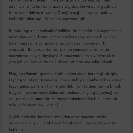
vermek üzere üretilebilir. Ancak, uzuvları uyarmak için bilim
adamları, sinyalleri daha uzaklara gidebilen ve daha güçlü olan
bir sisteme ihtiyaç duyarlar, Örneğin ışığın kimyasal reaksiyonu
tetiklediği altın kaplı bir silikon malzeme gibi.
Burada implantın mekanik özellikleri de önemlidir. Araştırmacılar,
motor hareketini kontrol etmek için korteks gibi daha büyük bir
beyin parçası ile çalışmayı amaçlıyor. Beyin yumuşak, bir
yapıdadır. Bu yüzden benzer şekilde yumuşak ve esnek bir
malzemeye ihtiyaç duyuluyor. Bu malzeme ancak yüzeye sıkıca
yapışabilen, İnce ve dantelli silikon bir tasarıma sahip olmalı.
Ekip, bu yöntemi, genetik modifikasyon ya da herhangi bir güç
kaynağına ihtiyaç duymadığı için destekliyor. Çünkü silikon, esasen
küçük güneş panelleri haline getirilebiliyor. (Sistem beynin birçok
bölgesini izleme veya etkileşimde bulunmak için güç kaynağına
sahip olmak zorundadır. Hastaya implante edilen bir iletken bir
telin enfeksiyon riski vardır.)
Çeşitli modelleri farelerde test eden araştırmacılar, beyin
implantlarına ışık tutarak bacak hareketlerini uyarabileceklerini
keşfettiler.