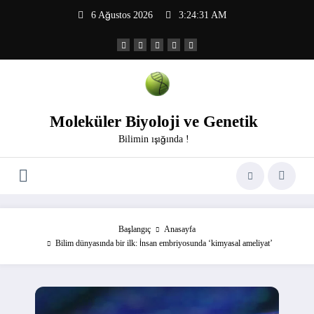
İçeriğe
6 Ağustos 2026
3:24:32 AM
atla
Moleküler Biyoloji ve Genetik
Bilimin ışığında !
Başlangıç
Anasayfa
Bilim dünyasında bir ilk: İnsan embriyosunda ‘kimyasal ameliyat’