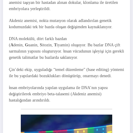
anemisi taşıyan bir hastadan alınan dokular, klonlama ile üretilen
embriyolara yerleştirildi.
Akdeniz anemisi, nokta mutasyon olarak adlandırılan genetik
kodumuzdaki tek bir bazda oluşan değişimden kaynaklanıyor.
DNA molekülü, dört farklı bazdan
(
A
denin,
G
uanin,
S
itozin,
T
iyamin) oluşuyor. Bu bazlar DNA çift
sarmalının yapısını oluşturuyor. İnsan vücudunun işleyişi için gerekli
genetik talimatlar bu bazlarda saklanıyor.
Çin’deki ekip, uyguladığı “temel düzenleme” (base editing) yöntemi
ile bu yapılardaki bozuklukları dönüştürüp, onarmayı denedi.
İnsan embriyolarında yapılan uygulama ile DNA’nın yapısı
değiştirilerek embriyo beta-talasemi (Akdeniz anemisi)
hastalığından arındırıldı.